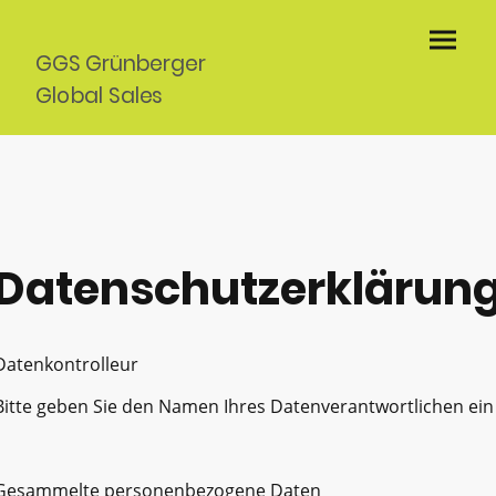
GGS Grünberger
Global Sales
Kassel UG
Datenschutzerklärun
Datenkontrolleur
Bitte geben Sie den Namen Ihres Datenverantwortlichen ein
Gesammelte personenbezogene Daten