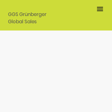
GGS Grünberger
Global Sales
Kassel UG